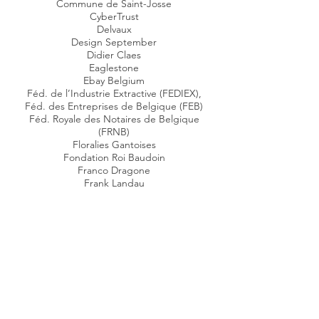
Commune de Saint-Josse
CyberTrust
Delvaux
Design September
Didier Claes
Eaglestone
Ebay Belgium
Féd. de l’Industrie Extractive (FEDIEX),
Féd. des Entreprises de Belgique (FEB)
Féd. Royale des Notaires de Belgique
(FRNB)
Floralies Gantoises
Fondation Roi Baudoin
Franco Dragone
Frank Landau
Grafé Lecocq
GSK Belgium
Hotel Crown Plazza
Immobilières : Eaglestone, ROVA,...
Institut des réviseurs d’entreprises (IRE)
Interface3
KBC
KPN Orange
La Chaîne de l’Espoir
La Croix Rouge de Belgique