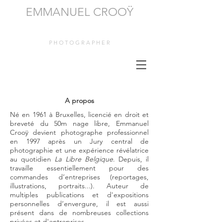
EMMANUEL CROOŸ
P H O T O G R A P H E R
A propos
Né en 1961 à Bruxelles, licencié en droit et
breveté du 50m nage libre, Emmanuel
Crooÿ devient photographe professionnel
en 1997 après un Jury central de
photographie et une expérience révélatrice
au quotidien
La Libre Belgique
. Depuis, il
travaille essentiellement pour des
commandes d’entreprises (reportages,
illustrations, portraits...). Auteur de
multiples publications et d'expositions
personnelles d’envergure, il est aussi
présent dans de nombreuses collections
privées et d'entreprises.