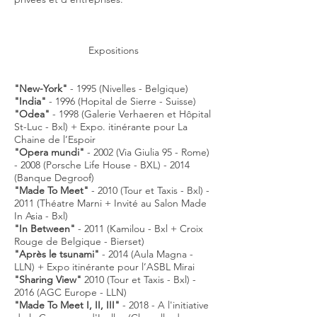
Expositions
"New-York"
- 1995 (Nivelles - Belgique)
"India"
- 1996 (Hopital de Sierre - Suisse)
"Odea"
- 1998 (Galerie Verhaeren et Hôpital
St-Luc - Bxl) + Expo. itinérante pour La
Chaine de l’Espoir
"Opera mundi"
- 2002 (Via Giulia 95 - Rome)
- 2008 (Porsche Life House - BXL) - 2014
(Banque Degroof)
"Made To Meet"
- 2010 (Tour et Taxis - Bxl) -
2011 (Théatre Marni + Invité au Salon Made
In Asia - Bxl)
"In Between"
- 2011 (Kamilou - Bxl + Croix
Rouge de Belgique - Bierset)
"Après le tsunami"
- 2014 (Aula Magna -
LLN) + Expo itinérante pour l’ASBL Mirai
"Sharing View"
2010 (Tour et Taxis - Bxl) -
2016 (AGC Europe - LLN)
"Made To Meet I, II, III"
- 2018 - A l'initiative