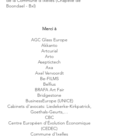
de la Commune d'Ixelles (Chapelle de
Boondael - Bxl)
Merci à
AGC Glass Europe
Akkanto
Artcurial
Arto
Aseptictech
Axa
Axel Vervoordt
Be-FILMS
Belfius
BRAFA Art Fair
Bridgestone
BusinessEurope (UNICE)
Cabinets d’avocats: Liedekerke-Kirkpatrick,
Goethals-Geurts,…
CBC
Centre Européen d'Évolution Économique
(CEDEC)
Commune d'Ixelles